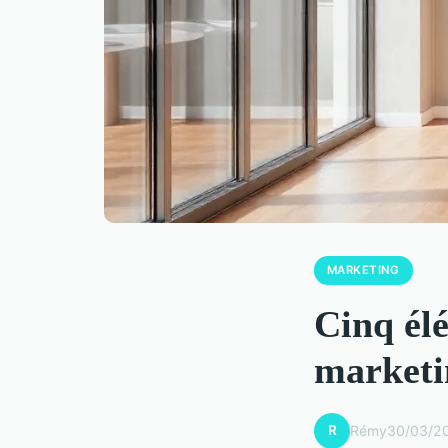
MARKETING
Cinq élé
marketi
R
Rémy
30/03/2