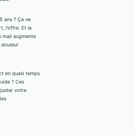
5 ans ? Ça ne
 l’offre. Et la
un mail augmente
 douleur
ct en quasi temps
guide ? Ces
juster votre
les