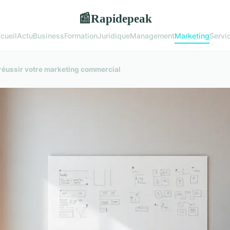
Rapidepeak
📰
cueil
Actu
Business
Formation
Juridique
Management
Marketing
Servi
 réussir votre marketing commercial