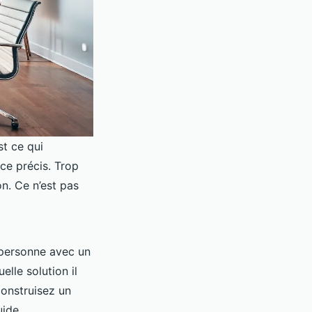
st ce qui
e précis. Trop
on. Ce n’est pas
e personne avec un
elle solution il
onstruisez un
uide.