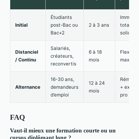
Étudiants
Immersi
Initial
post-Bac ou
2 à 3 ans
totale, 
Bac+2
solide
Salariés,
Distanciel
6 à 18
Flexibili
créateurs,
/ Continu
mois
maximal
reconvertis
16-30 ans,
Rémunér
12 à 24
Alternance
demandeurs
+ expér
mois
d’emploi
pro
FAQ
Vaut-il mieux une formation courte ou un
cursus diplômant long ?