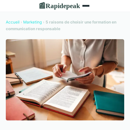
Rapidepeak
📰
Accueil
›
Marketing
›
5 raisons de choisir une formation en
communication responsable