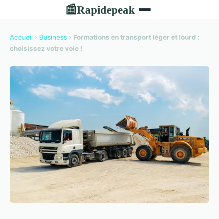
Rapidepeak
📰
Accueil
›
Business
›
Formations en transport léger et lourd :
choisissez votre voie !