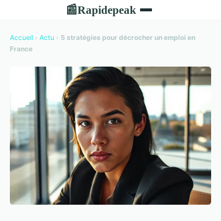
Rapidepeak
📰
Accueil
›
Actu
›
5 stratégies pour décrocher un emploi en
France